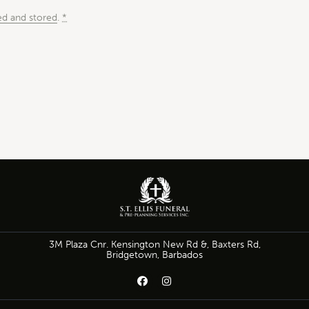
ed and stored
.
*
3M Plaza Cnr. Kensington New Rd &, Baxters Rd,
Bridgetown, Barbados