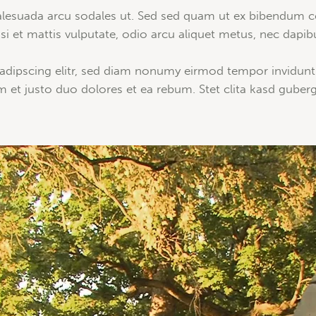
alesuada arcu sodales ut. Sed sed quam ut ex bibendum 
i et mattis vulputate, odio arcu aliquet metus, nec dapibus
adipscing elitr, sed diam nonumy eirmod tempor invidunt
m et justo duo dolores et ea rebum. Stet clita kasd guber