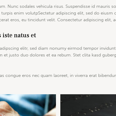
lum. Nunc sodales vehicula risus. Suspendisse id mauris sod
, turpis enim volutpSectetur adipiscing elit, sed do eiusm 
rat eros, eu tincidunt velit. Consectetur adipiscing elit, ad
 iste natus et
adipscing elitr, sed diam nonumy eirmod tempor invidunt
m et justo duo dolores et ea rebum. Stet clita kasd guber
s congue eros nec quam laoreet, in viverra erat bibendum. 