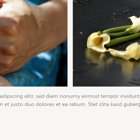
adipscing elitr, sed diam nonumy eirmod tempor invidunt
m et justo duo dolores et ea rebum. Stet clita kasd guber