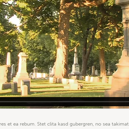
es et ea rebum. Stet clita kasd gubergren, no sea takima