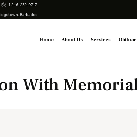
1 246-232-9717
Bridgetown, Barbados
Home
About Us
Services
Obituar
on With Memorial